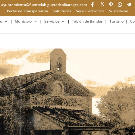
ayuntamiento@fuentelahigueradealbatages.com
Portal de Transparencia
Solicitudes
Sede Electrónica
Suscribirse
o
Municipio
Servicios
Tablón de Bandos
Turismo
Co